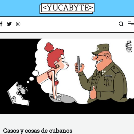
Ir
al
contenido
YucaByte
Medio de prensa digital sobre tecnología, activismo, cultura y sociedad
Casos y cosas de cubanos