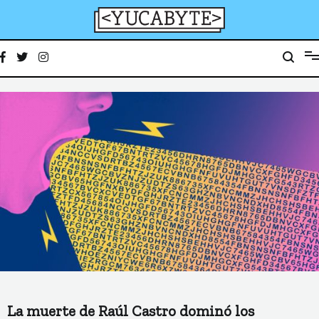
Ir
al
contenido
YucaByte
Medio de prensa digital sobre tecnología, activismo, cultura y sociedad
La muerte de Raúl Castro dominó los