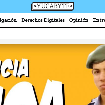
YucaByte
Medio de prensa digital sobre tecnología, activism
igación
Derechos Digitales
Opinión
Entr