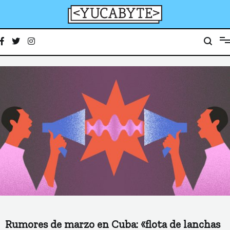
Ir
al
contenido
YucaByte
Medio de prensa digital sobre tecnología, activismo, cultura y sociedad
Rumores de marzo en Cuba: «flota de lanchas