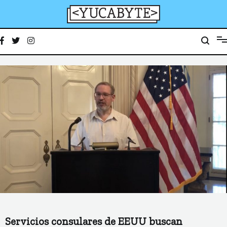
Ir
al
contenido
YucaByte
Medio de prensa digital sobre tecnología, activismo, cultura y sociedad
Servicios consulares de EEUU buscan