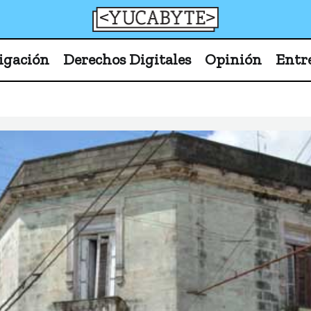
YucaByte
Medio de prensa digital sobre tecnología, activism
igación
Derechos Digitales
Opinión
Entr