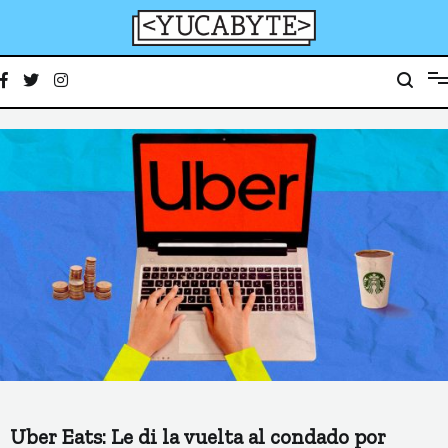
Ir
al
contenido
YucaByte
Medio de prensa digital sobre tecnología, activismo, cultura y sociedad
Uber Eats: Le di la vuelta al condado por