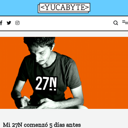
Ir
al
contenido
YucaByte
Medio de prensa digital sobre tecnología, activismo, cultura y sociedad
Mi 27N comenzó 5 días antes