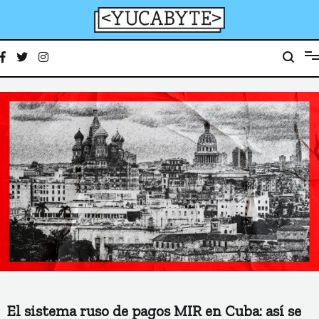
Ir
al
contenido
YucaByte
Medio de prensa digital sobre tecnología, activismo, cultura y sociedad
El sistema ruso de pagos MIR en Cuba: así se