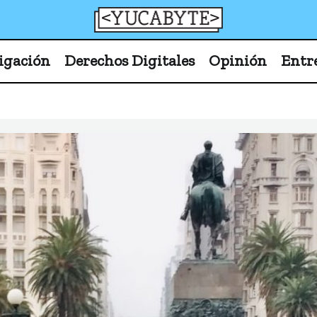
YucaByte
Medio de prensa digital sobre tecnología, activism
igación
Derechos Digitales
Opinión
Entr