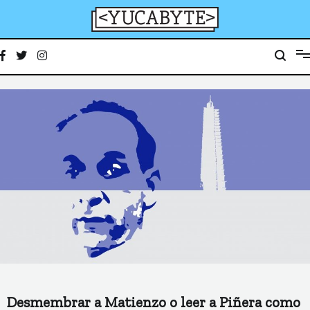
Ir
al
contenido
YucaByte
Medio de prensa digital sobre tecnología, activismo, cultura y sociedad
Desmembrar a Matienzo o leer a Piñera como