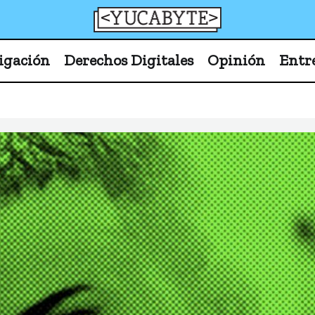
YucaByte
Medio de prensa digital sobre tecnología, activism
igación
Derechos Digitales
Opinión
Entr