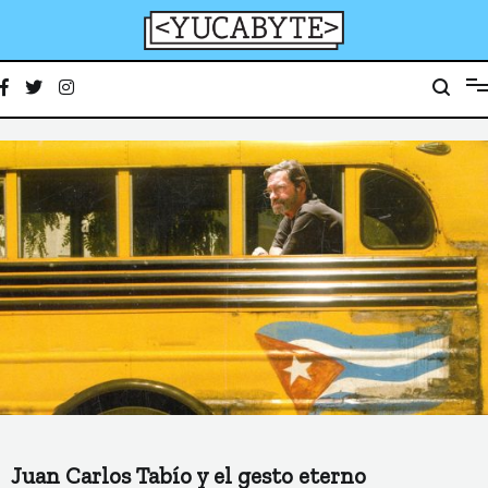
Ir
al
contenido
YucaByte
Medio de prensa digital sobre tecnología, activismo, cultura y sociedad
Juan Carlos Tabío y el gesto eterno