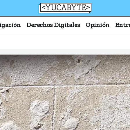
YucaByte
Medio de prensa digital sobre tecnología, activism
igación
Derechos Digitales
Opinión
Entr