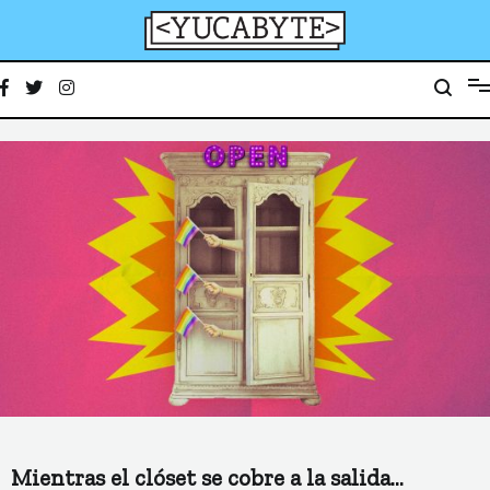
Ir
al
contenido
YucaByte
Medio de prensa digital sobre tecnología, activismo, cultura y sociedad
Mientras el clóset se cobre a la salida…