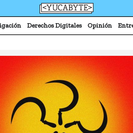
YucaByte
Medio de prensa digital sobre tecnología, activism
igación
Derechos Digitales
Opinión
Entr