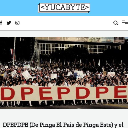
Ir
al
contenido
YucaByte
Medio de prensa digital sobre tecnología, activismo, cultura y sociedad
DPEPDPE (De Pinga El País de Pinga Este) y el