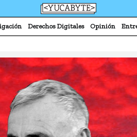
YucaByte
Medio de prensa digital sobre tecnología, activism
igación
Derechos Digitales
Opinión
Entr