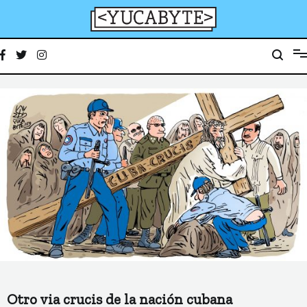
Ir
al
contenido
YucaByte
Medio de prensa digital sobre tecnología, activismo, cultura y sociedad
Otro via crucis de la nación cubana