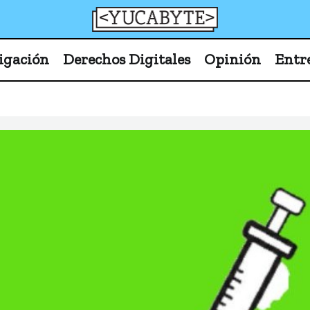
YucaByte
Medio de prensa digital sobre tecnología, activism
igación
Derechos Digitales
Opinión
Entr