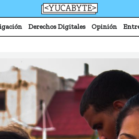
YucaByte
Medio de prensa digital sobre tecnología, activism
igación
Derechos Digitales
Opinión
Entr