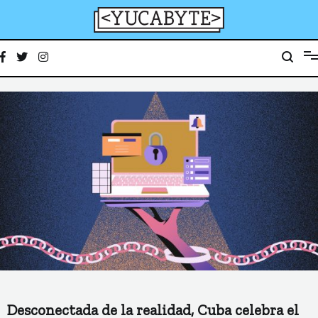
Ir
al
contenido
YucaByte
Medio de prensa digital sobre tecnología, activismo, cultura y sociedad
Desconectada de la realidad, Cuba celebra el