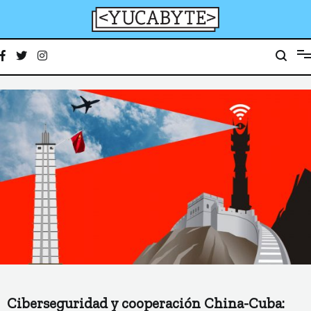
Ir
al
contenido
YucaByte
Medio de prensa digital sobre tecnología, activismo, cultura y sociedad
Ciberseguridad y cooperación China-Cuba: