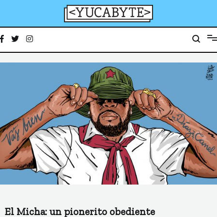
Ir
al
contenido
YucaByte
Medio de prensa digital sobre tecnología, activismo, cultura y sociedad
El Micha: un pionerito obediente