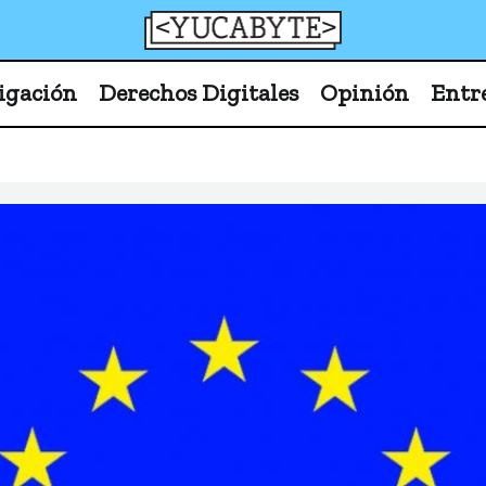
YucaByte
Medio de prensa digital sobre tecnología, activism
igación
Derechos Digitales
Opinión
Entr