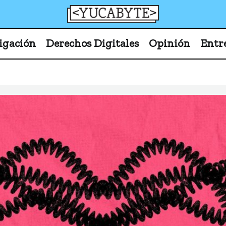
YucaByte
Medio de prensa digital sobre tecnología, activism
igación
Derechos Digitales
Opinión
Entr