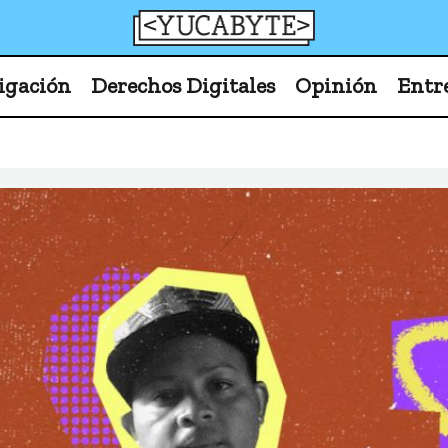
YucaByte
Medio de prensa digital sobre tecnología, activism
igación
Derechos Digitales
Opinión
Entr