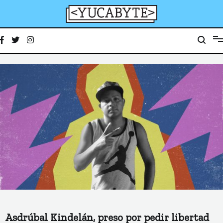
Ir
al
contenido
YucaByte
Medio de prensa digital sobre tecnología, activismo, cultura y sociedad
Asdrúbal Kindelán, preso por pedir libertad