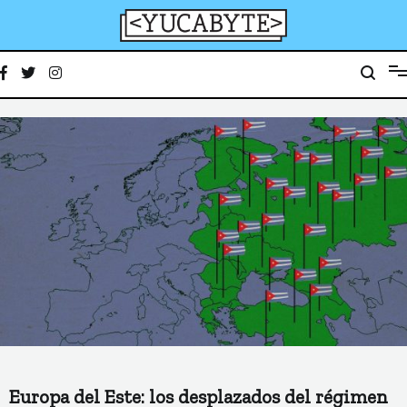
Ir
al
contenido
YucaByte
Medio de prensa digital sobre tecnología, activismo, cultura y sociedad
Europa del Este: los desplazados del régimen