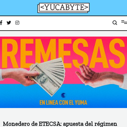
Ir
al
contenido
YucaByte
Medio de prensa digital sobre tecnología, activismo, cultura y sociedad
Monedero de ETECSA: apuesta del régimen