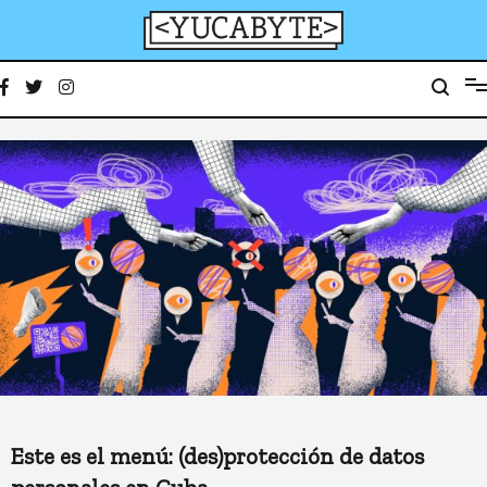
Ir
al
contenido
YucaByte
Medio de prensa digital sobre tecnología, activismo, cultura y sociedad
Este es el menú: (des)protección de datos