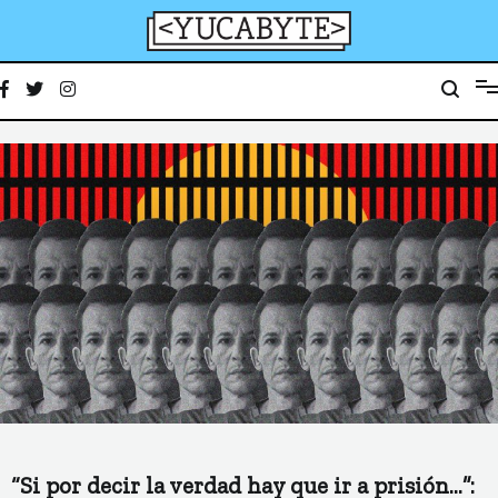
Ir
al
contenido
YucaByte
Medio de prensa digital sobre tecnología, activismo, cultura y sociedad
“Si por decir la verdad hay que ir a prisión…”: