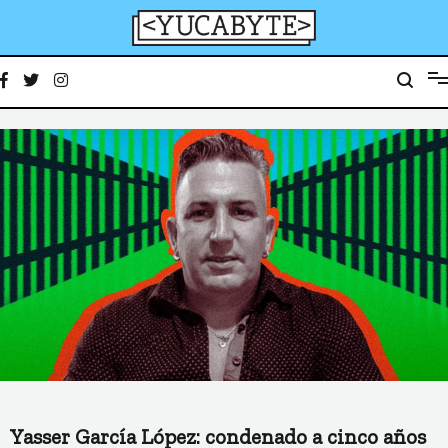
Ir
al
contenido
YucaByte
Medio de prensa digital sobre tecnología, activismo, cultura y sociedad
Yasser García López: condenado a cinco años