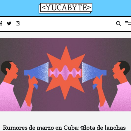
Ir
al
contenido
YucaByte
Medio de prensa digital sobre tecnología, activismo, cultura y sociedad
Rumores de marzo en Cuba: «flota de lanchas