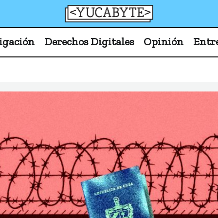
YucaByte
Medio de prensa digital sobre tecnología, activism
igación
Derechos Digitales
Opinión
Entr