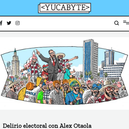
Ir
al
contenido
YucaByte
Medio de prensa digital sobre tecnología, activismo, cultura y sociedad
Delirio electoral con Alex Otaola