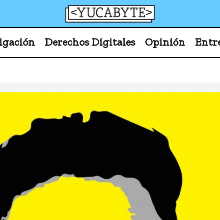
YucaByte
Medio de prensa digital sobre tecnología, activism
igación
Derechos Digitales
Opinión
Entr