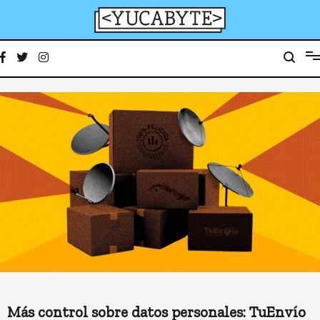
Ir
al
contenido
YucaByte
Medio de prensa digital sobre tecnología, activismo, cultura y sociedad
Más control sobre datos personales: TuEnvío