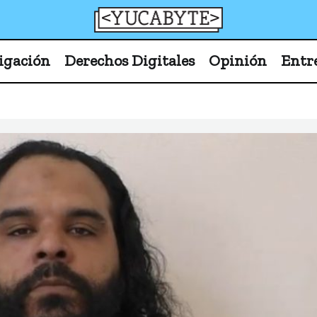
YucaByte
Medio de prensa digital sobre tecnología, activism
igación
Derechos Digitales
Opinión
Entr