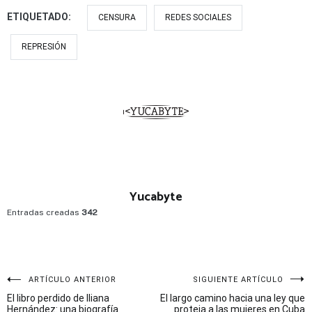
ETIQUETADO:
CENSURA
REDES SOCIALES
REPRESIÓN
Yucabyte
Entradas creadas
342
Navegación
ARTÍCULO ANTERIOR
SIGUIENTE ARTÍCULO
El libro perdido de Iliana
El largo camino hacia una ley que
de
Hernández: una biografía
proteja a las mujeres en Cuba