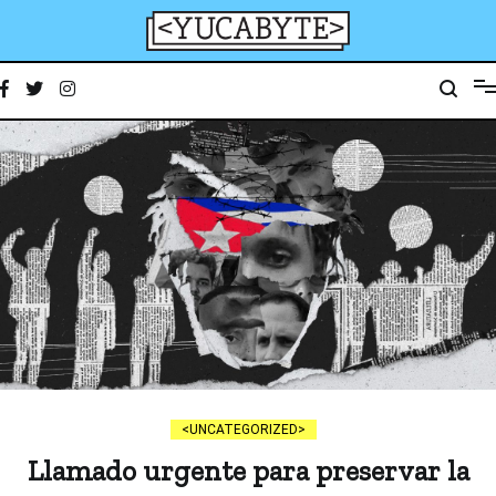
Ir
al
contenido
YucaByte
Medio de prensa digital sobre tecnología, activismo, cultura y sociedad
UNCATEGORIZED
Llamado urgente para preservar la