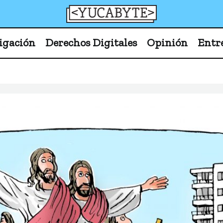
YucaByte
Medio de prensa digital sobre tecnología, activism
igación
Derechos Digitales
Opinión
Entr