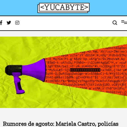
Ir
al
contenido
YucaByte
Medio de prensa digital sobre tecnología, activismo, cultura y sociedad
Rumores de agosto: Mariela Castro, policías