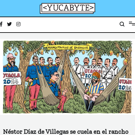
Ir
al
contenido
YucaByte
Medio de prensa digital sobre tecnología, activismo, cultura y sociedad
Néstor Díaz de Villegas se cuela en el rancho