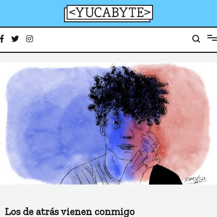
Ir
al
contenido
YucaByte
Medio de prensa digital sobre tecnología, activismo, cultura y sociedad
Los de atrás vienen conmigo