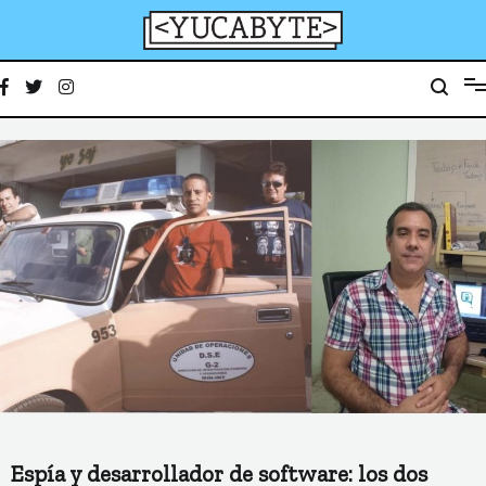
Ir
al
contenido
YucaByte
Medio de prensa digital sobre tecnología, activismo, cultura y sociedad
Espía y desarrollador de software: los dos