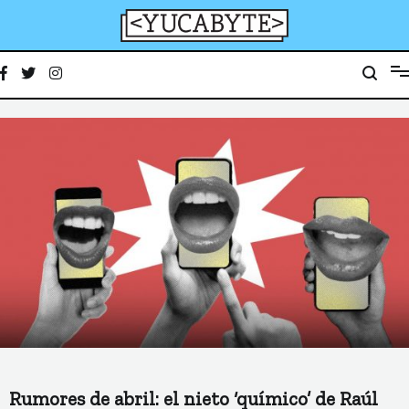
Ir
al
contenido
YucaByte
Medio de prensa digital sobre tecnología, activismo, cultura y sociedad
Rumores de abril: el nieto ‘químico’ de Raúl