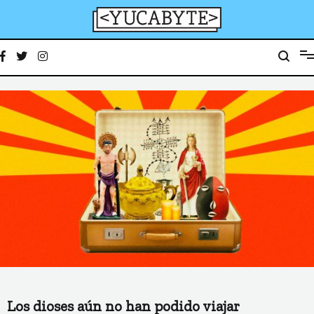
Ir
al
contenido
YucaByte
Medio de prensa digital sobre tecnología, activismo, cultura y sociedad
Los dioses aún no han podido viajar