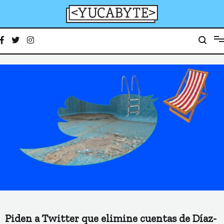
Ir
al
contenido
YucaByte
Medio de prensa digital sobre tecnología, activismo, cultura y sociedad
Piden a Twitter que elimine cuentas de Díaz-