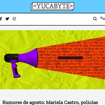
Ir
al
contenido
YucaByte
Medio de prensa digital sobre tecnología, activismo, cultura y sociedad
Rumores de agosto: Mariela Castro, policías