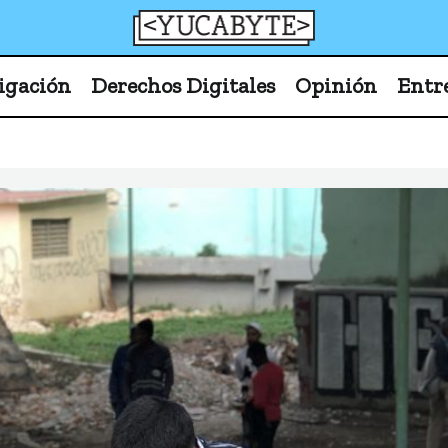
YucaByte
Medio de prensa digital sobre tecnología, activism
igación
Derechos Digitales
Opinión
Entr